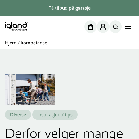
Få tilbud på garasje
Nettbutikk
Min side
Hjem
/
kompetanse
Diverse
Inspirasjon / tips
Derfor velger mange