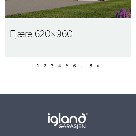
Fjære 620×960
1
2
3
4
5
6
…
8
»