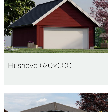
Hushovd 620×600