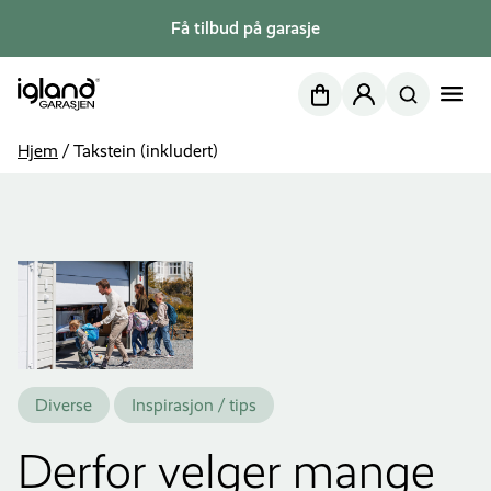
Få tilbud på garasje
Nettbutikk
Min side
Hjem
/
Takstein (inkludert)
Diverse
Inspirasjon / tips
Derfor velger mange