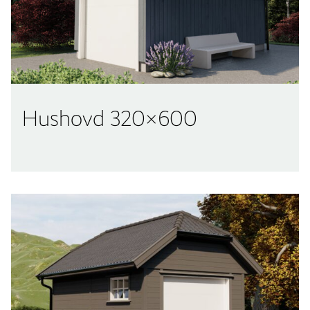
Hushovd 320×600