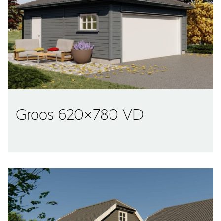
Groos 620×780 VD