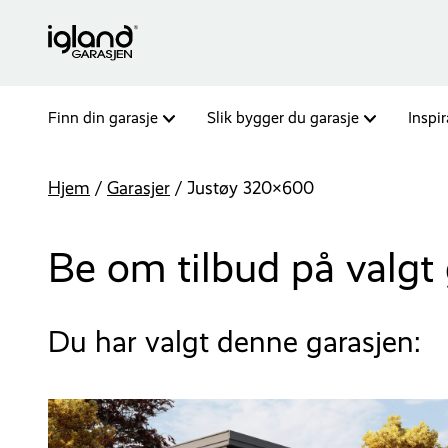
Finn din garasje
Slik bygger du garasje
Inspi
Hjem
/
Garasjer
/
Justøy 320×600
Be om tilbud på valgt 
Du har valgt denne garasjen: