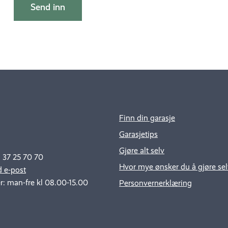
Finn din garasje
Garasjetips
Gjøre alt selv
: 37 25 70 70
Hvor mye ønsker du å gjøre sel
 e-post
r: man-fre kl 08.00-15.00
Personvernerklæring