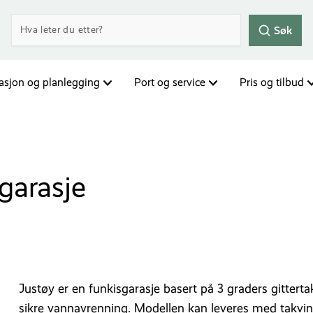
Søk
rasjon og planlegging
Port og service
Pris og tilbud
garasje
Justøy er en funkisgarasje basert på 3 graders gittertak
sikre vannavrenning. Modellen kan leveres med takvin