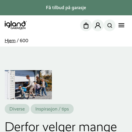
Få tilbud på garasje
Nettbutikk
Min side
Hjem
/
600
Diverse
Inspirasjon / tips
Derfor velger mange