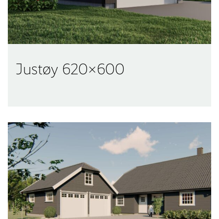
Justøy 620×600