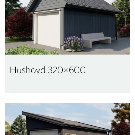
Hushovd 320×600