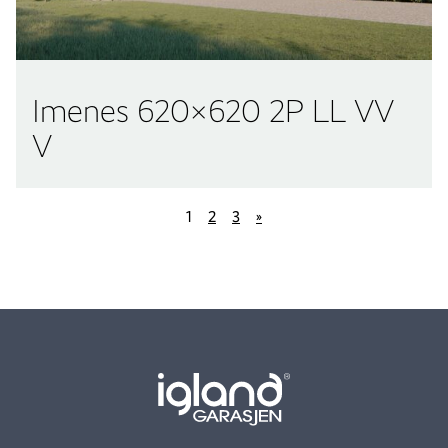
Imenes 620×620 2P LL VV
V
1
2
3
»