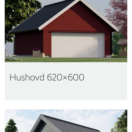
Hushovd 620×600