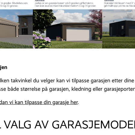
sjen
ken takvinkel du velger kan vi tilpasse garasjen etter din
asse både størrelse på garasjen, kledning eller garasjeporten
n vi kan tilpasse din garasje her
.
IL VALG AV GARASJEMODE