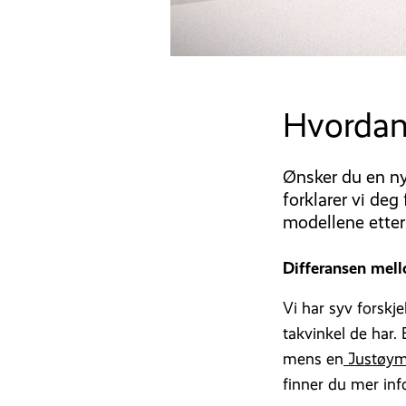
Hvordan
Ønsker du en ny
forklarer vi deg
modellene etter
Differansen mel
Vi har syv forskj
takvinkel de har.
mens en
Justøym
finner du mer in