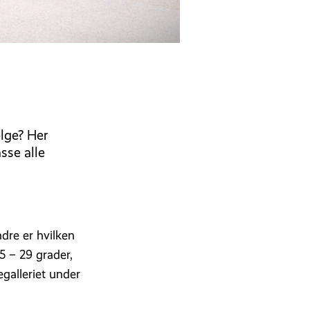
elge? Her
asse alle
ndre er hvilken
5 – 29 grader,
egalleriet under