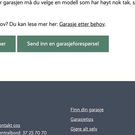
er garasjen må du velge en modell som har høyt nok tak
ov? Du kan lese mer her:
Garasje etter behov
.
her
Send inn en garasjeforespørsel
Finn din garasje
Garasjetips
ontakt oss
Gjøre alt selv
entralbord: 37 25 70 70