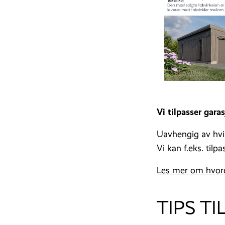
Vi tilpasser gara
Uavhengig av hvil
Vi kan f.eks. tilp
Les mer om hvorda
TIPS T