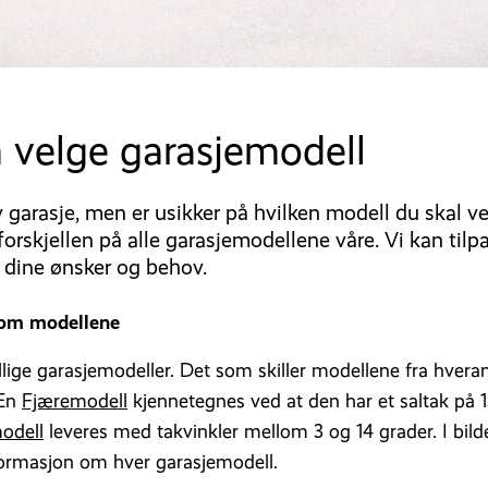
 velge garasjemodell
 garasje, men er usikker på hvilken modell du skal v
 forskjellen på alle garasjemodellene våre. Vi kan tilp
 dine ønsker og behov.
lom modellene
ellige garasjemodeller. Det som skiller modellene fra hvera
 En
Fjæremodell
kjennetegnes ved at den har et saltak på 1
odell
leveres med takvinkler mellom 3 og 14 grader. I bild
formasjon om hver garasjemodell.