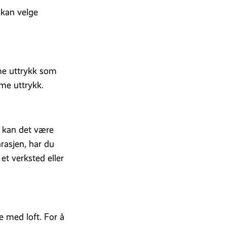
 kan velge
mme uttrykk som
mme uttrykk.
r kan det være
arasjen, har du
et verksted eller
 med loft. For å