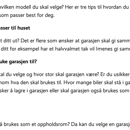
hvilken modell du skal velge? Her er tre tips til hvordan du
som passer best for deg.
sser til huset
 ditt ut? Det er flere som ønsker at garasjen skal gi sa
 ditt for eksempel har et halvvalmet tak vil Imenes gi sa
uke garasjen til?
al du velge og hvor stor skal garasjen være? Er du usikke
nnom hva den skal brukes til. Hvor mange biler skal stå i g
ker å lagre i garasjen eller skal garasjen også brukes som 
så brukes som et oppholdsrom? Da kan du velge en garasje