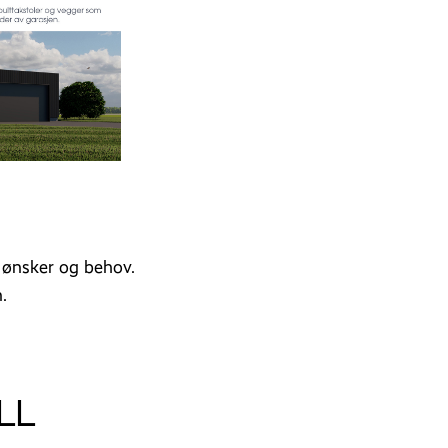
e ønsker og behov.
.
LL