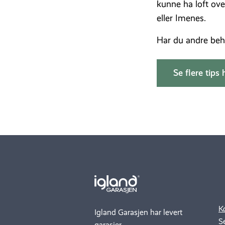
kunne ha loft ov
eller Imenes.
Har du andre beh
Se flere tips 
.
..
K
Igland Garasjen har levert
S
garasjer