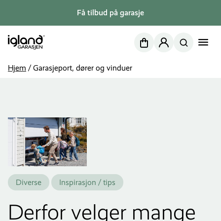
Få tilbud på garasje
Nettbutikk
Min side
Hjem
/
Garasjeport, dører og vinduer
Diverse
Inspirasjon / tips
Derfor velger mange