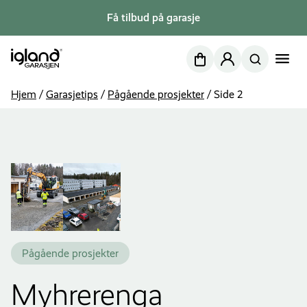
Få tilbud på garasje
Nettbutikk
Min side
Hjem
/
Garasjetips
/
Pågående prosjekter
/
Side 2
Pågående prosjekter
Myhrerenga