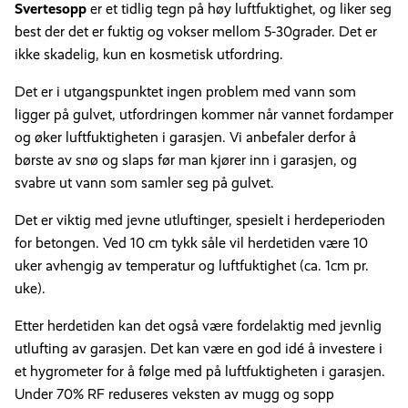
Svertesopp
er et tidlig tegn på høy luftfuktighet, og liker seg
best der det er fuktig og vokser mellom 5-30grader. Det er
ikke skadelig, kun en kosmetisk utfordring.
Det er i utgangspunktet ingen problem med vann som
ligger på gulvet, utfordringen kommer når vannet fordamper
og øker luftfuktigheten i garasjen. Vi anbefaler derfor å
børste av snø og slaps før man kjører inn i garasjen, og
svabre ut vann som samler seg på gulvet.
Det er viktig med jevne utluftinger, spesielt i herdeperioden
for betongen. Ved 10 cm tykk såle vil herdetiden være 10
uker avhengig av temperatur og luftfuktighet (ca. 1cm pr.
uke).
Etter herdetiden kan det også være fordelaktig med jevnlig
utlufting av garasjen. Det kan være en god idé å investere i
et hygrometer for å følge med på luftfuktigheten i garasjen.
Under 70% RF reduseres veksten av mugg og sopp