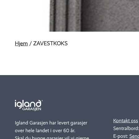
Hjem
/
ZAVESTKOKS
.
..
Kontakt oss
Igland Garasjen har levert garasjer
Sentralbord
over hele landet i over 60 år.
E-post:
Send
Skal du bygge garasjer vil vi gjerne