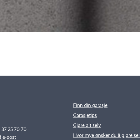
Finn din garasje
Garasjetips
Gjøre alt selv
: 37 25 70 70
Hvor mye ønsker du å gjøre sel
 e-post