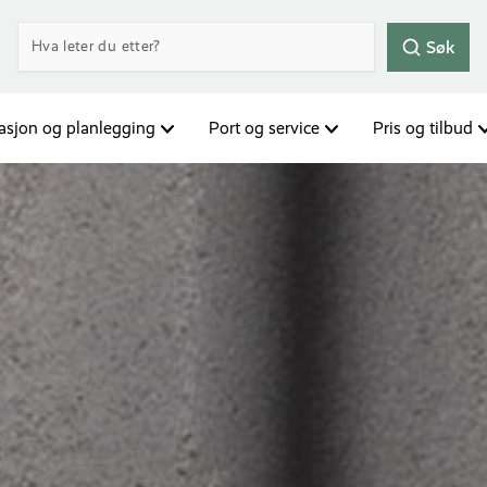
Søk
rasjon og planlegging
Port og service
Pris og tilbud