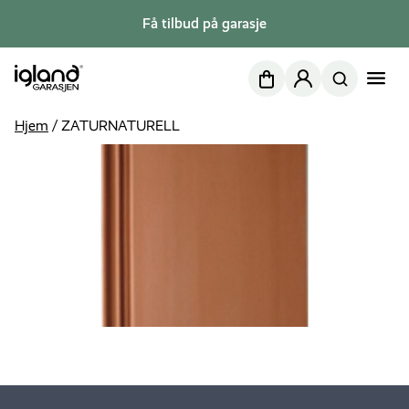
Få tilbud på garasje
Nettbutikk
Min side
Hjem
/
ZATURNATURELL