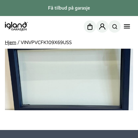
Få tilbud på garasje
Nettbutikk
Min side
Hjem
/
VINVPVCFK109X69USS