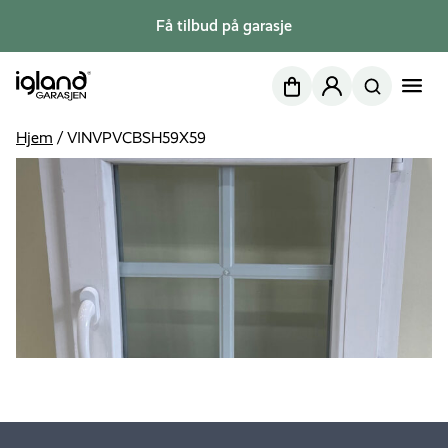
Få tilbud på garasje
Nettbutikk
Min side
Hjem
/
VINVPVCBSH59X59