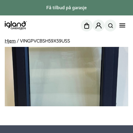
Få tilbud på garasje
Nettbutikk
Min side
Hjem
/
VINGPVCBSH59X59USS