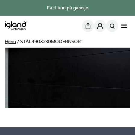
Få tilbud på garasje
Nettbutikk
Min side
Hjem
/
STÅL490X230MODERNSORT