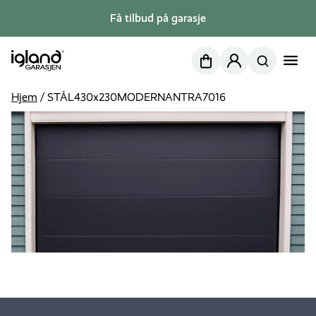
Få tilbud på garasje
Nettbutikk
Min side
Hjem
/
STÅL430x230MODERNANTRA7016