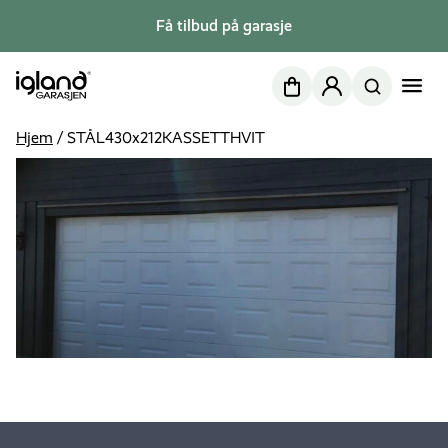
Få tilbud på garasje
Nettbutikk
Min side
Hjem
/
STÅL430x212KASSETTHVIT