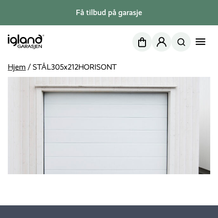
Få tilbud på garasje
Nettbutikk
Min side
Hjem
/
STÅL305x212HORISONT