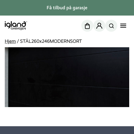
Få tilbud på garasje
Nettbutikk
Min side
Hjem
/
STÅL260x246MODERNSORT