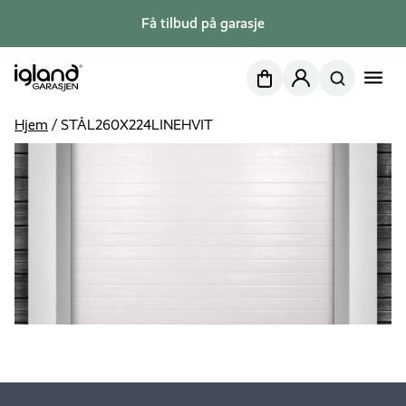
Få tilbud på garasje
Nettbutikk
Min side
Hjem
/
STÅL260X224LINEHVIT