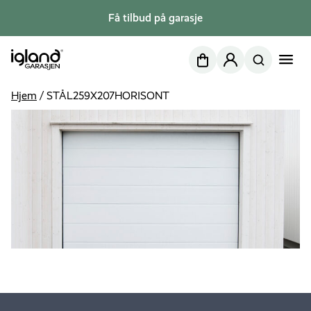
Få tilbud på garasje
Nettbutikk
Min side
Hjem
/
STÅL259X207HORISONT