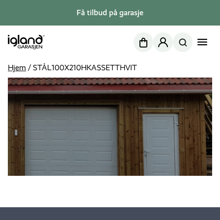
Få tilbud på garasje
Nettbutikk
Min side
Hjem
/
STÅL100X210HKASSETTHVIT