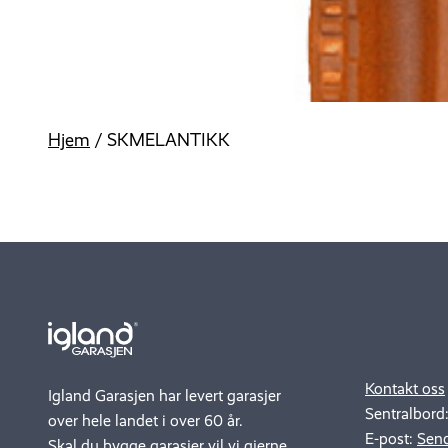
Hjem
/
SKMELANTIKK
.
..
Kontakt oss
Igland Garasjen har levert garasjer
Sentralbord
over hele landet i over 60 år.
E-post:
Send
Skal du bygge garasjer vil vi gjerne