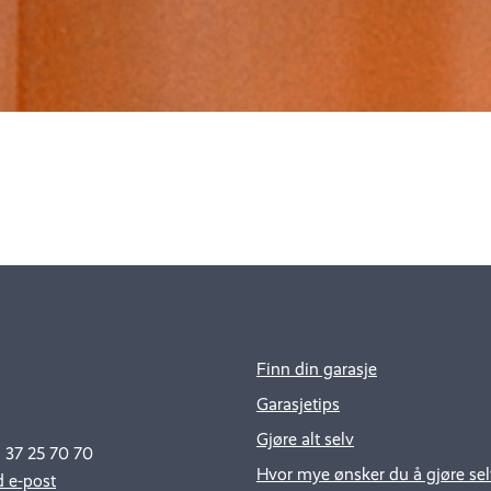
Finn din garasje
Garasjetips
Gjøre alt selv
: 37 25 70 70
Hvor mye ønsker du å gjøre sel
 e-post