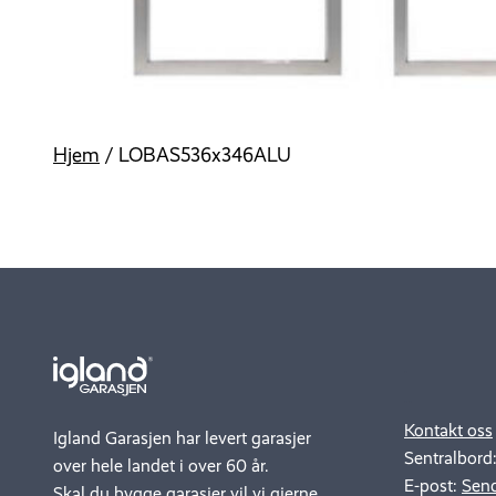
Hjem
/
LOBAS536x346ALU
.
..
Kontakt oss
Igland Garasjen har levert garasjer
Sentralbord
over hele landet i over 60 år.
E-post:
Send
Skal du bygge garasjer vil vi gjerne