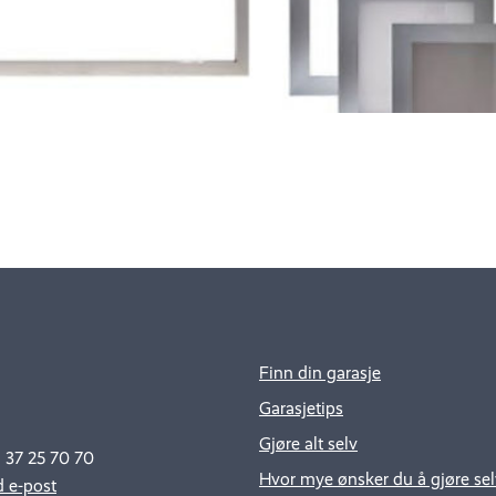
Finn din garasje
Garasjetips
Gjøre alt selv
: 37 25 70 70
Hvor mye ønsker du å gjøre sel
 e-post