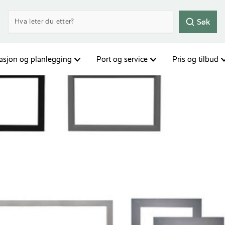
Søk
rasjon og planlegging
Port og service
Pris og tilbud