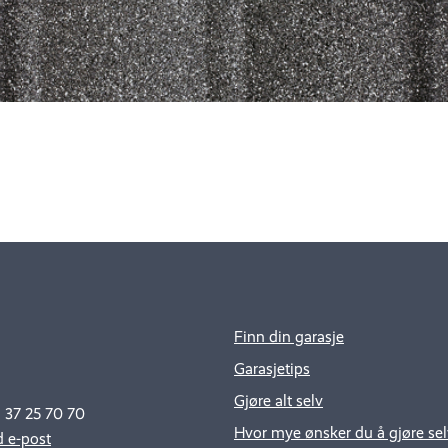
Finn din garasje
Garasjetips
Gjøre alt selv
: 37 25 70 70
Hvor mye ønsker du å gjøre sel
 e-post