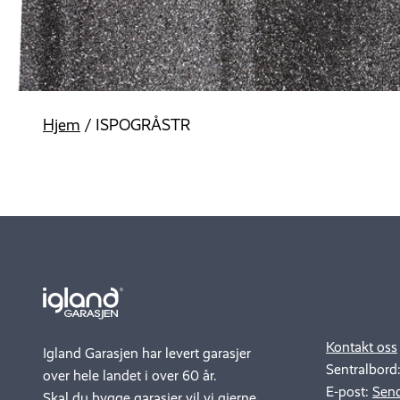
Hjem
/
ISPOGRÅSTR
.
..
Kontakt oss
Igland Garasjen har levert garasjer
Sentralbord
over hele landet i over 60 år.
E-post:
Send
Skal du bygge garasjer vil vi gjerne