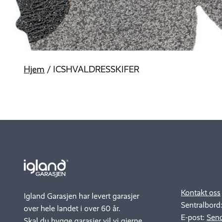
Hjem
/
ICSHVALDRESSKIFER
.
..
Kontakt oss
Igland Garasjen har levert garasjer
Sentralbord
over hele landet i over 60 år.
E-post:
Send
Skal du bygge garasjer vil vi gjerne