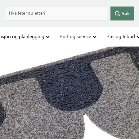
Søk
rasjon og planlegging
Port og service
Pris og tilbud