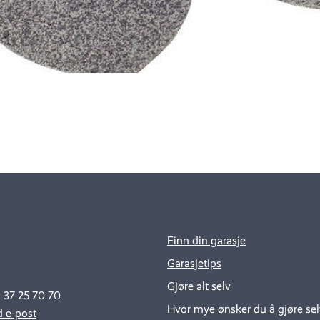
Finn din garasje
Garasjetips
Gjøre alt selv
: 37 25 70 70
Hvor mye ønsker du å gjøre sel
 e-post