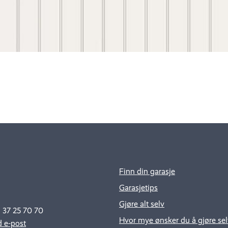
Finn din garasje
Garasjetips
Gjøre alt selv
: 37 25 70 70
Hvor mye ønsker du å gjøre sel
 e-post