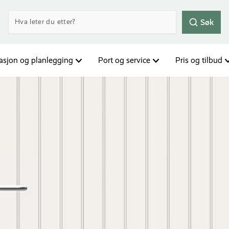
Søk
rasjon og planlegging
Port og service
Pris og tilbud