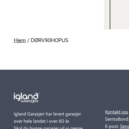
Hjem
/
DØRV90HOPUS
.
..
Kontakt oss
Igland Garasjen har levert garasjer
Sentralbord
over hele landet i over 60 år.
E-post:
Send
Skal du bygge garasjer vil vi gjerne