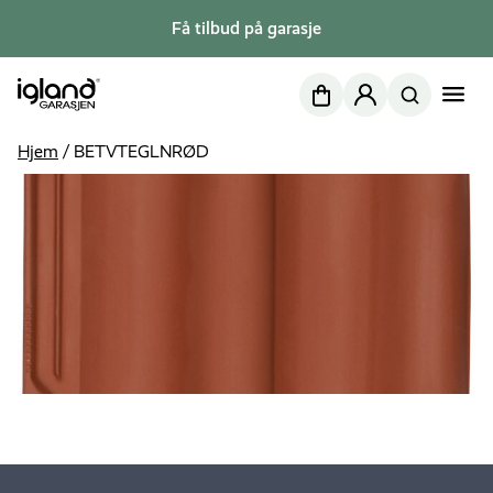
Få tilbud på garasje
Nettbutikk
Min side
Hjem
/
BETVTEGLNRØD