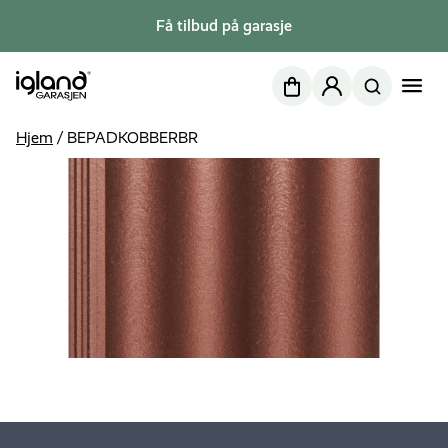
Få tilbud på garasje
Nettbutikk
Min side
Hjem
/
BEPADKOBBERBR