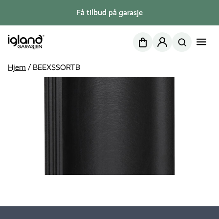
Få tilbud på garasje
Nettbutikk
Min side
Hjem
/
BEEXSSORTB