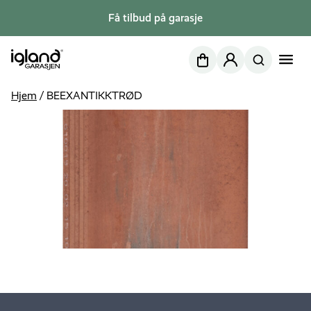
Få tilbud på garasje
Nettbutikk
Min side
Hjem
/
BEEXANTIKKTRØD