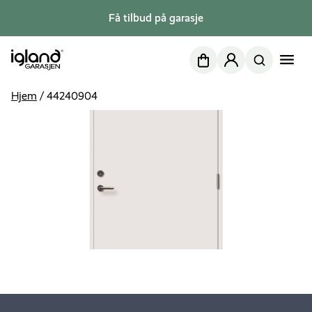
Få tilbud på garasje
Nettbutikk
Min side
Hjem
/
44240904