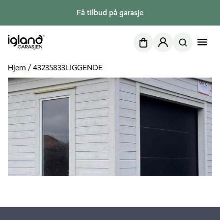
Få tilbud på garasje
Nettbutikk
Min side
Hjem
/
43235833LIGGENDE