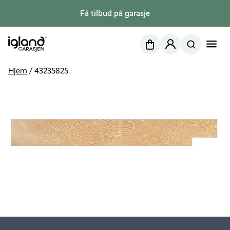
Få tilbud på garasje
Nettbutikk
Min side
Hjem
/
43235825