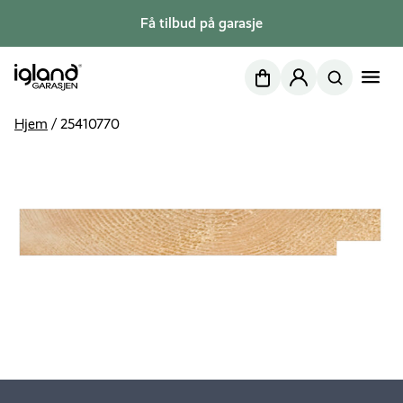
Få tilbud på garasje
Nettbutikk
Min side
Hjem
/
25410770