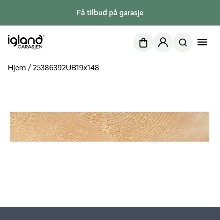
Få tilbud på garasje
Nettbutikk
Min side
Hjem
/
25386392UB19x148