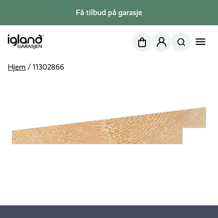
Få tilbud på garasje
Nettbutikk
Min side
Hjem
/
11302866