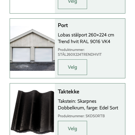
Velg
Port
Lobas stålport 260×224 cm
Trend hvit RAL 9016 VK4
Produktnummer:
STÅL260X224TRENDHVIT
Velg
Taktekke
Takstein: Skarpnes
Dobbelkrum, farge: Edel Sort
Produktnummer: SKDSORTB
Velg