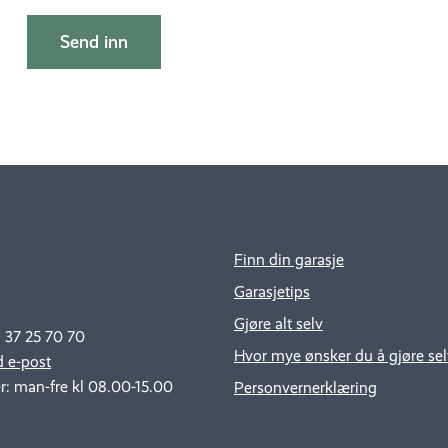
Finn din garasje
Garasjetips
Gjøre alt selv
: 37 25 70 70
Hvor mye ønsker du å gjøre sel
 e-post
r: man-fre kl 08.00-15.00
Personvernerklæring