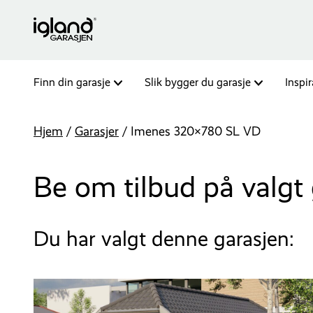
Finn din garasje
Slik bygger du garasje
Inspi
Hjem
/
Garasjer
/
Imenes 320×780 SL VD
Be om tilbud på valgt 
Du har valgt denne garasjen: