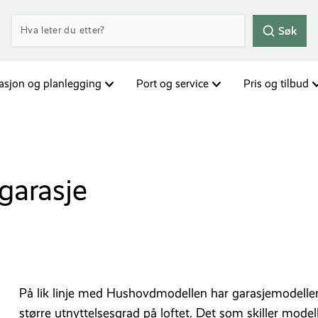
Søk
rasjon og planlegging
Port og service
Pris og tilbud
garasje
På lik linje med Hushovdmodellen har garasjemodellen 
større utnyttelsesgrad på loftet. Det som skiller mode