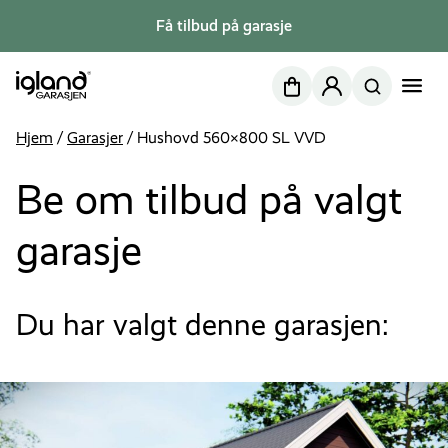
Få tilbud på garasje
Nettbutikk
Min side
Hjem
/
Garasjer
/
Hushovd 560×800 SL VVD
Be om tilbud på valgt
garasje
Du har valgt denne garasjen: