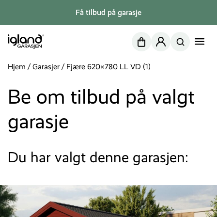
Få tilbud på garasje
Nettbutikk
Min side
Hjem
/
Garasjer
/
Fjære 620×780 LL VD (1)
Be om tilbud på valgt
garasje
Du har valgt denne garasjen: