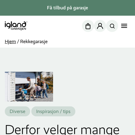
Få tilbud på garasje
Nettbutikk
Min side
Hjem
/
Rekkegarasje
Diverse
Inspirasjon / tips
Derfor velger mange