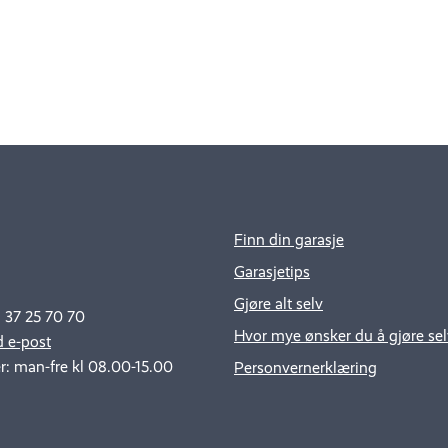
Finn din garasje
Garasjetips
Gjøre alt selv
: 37 25 70 70
Hvor mye ønsker du å gjøre sel
 e-post
r: man-fre kl 08.00-15.00
Personvernerklæring