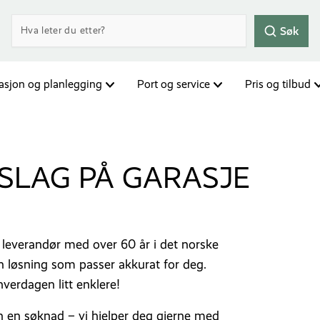
Søk
rasjon og planlegging
Port og service
Pris og tilbud
SLAG PÅ GARASJE
n leverandør med over 60 år i det norske
n løsning som passer akkurat for deg.
 hverdagen litt enklere!
nn en søknad – vi hjelper deg gjerne med